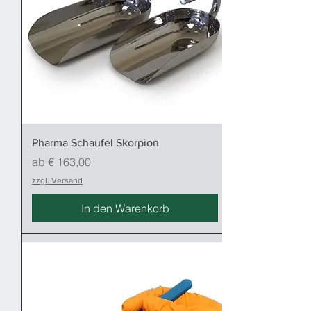
Pharma Schaufel Skorpion
Sale-Preis
ab
€ 163,00
zzgl. Versand
In den Warenkorb