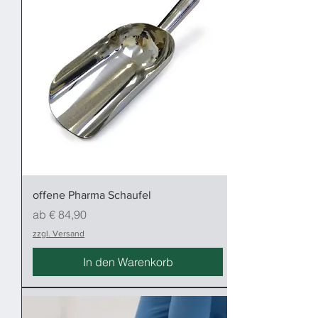
offene Pharma Schaufel
Sale-Preis
ab
€ 84,90
zzgl. Versand
In den Warenkorb