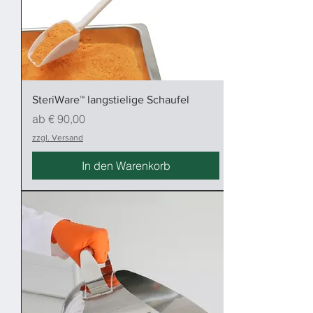
SteriWare™ langstielige Schaufel
Sale-Preis
ab
€ 90,00
zzgl. Versand
In den Warenkorb