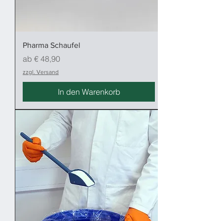
Pharma Schaufel
Sale-Preis
ab
€ 48,90
zzgl. Versand
In den Warenkorb