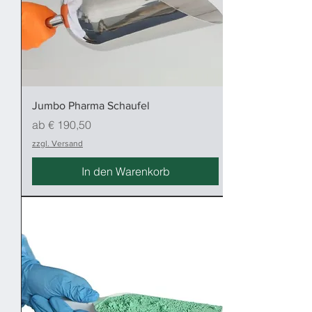
Jumbo Pharma Schaufel
Sale-Preis
ab
€ 190,50
zzgl. Versand
In den Warenkorb