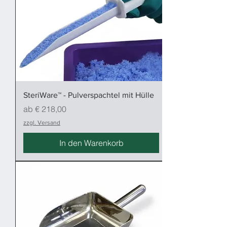
SteriWare™ - Pulverspachtel mit Hülle
Sale-Preis
ab
€ 218,00
zzgl. Versand
In den Warenkorb