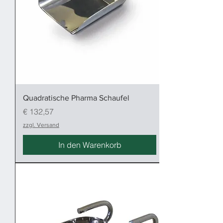
Quadratische Pharma Schaufel
Preis
€ 132,57
zzgl. Versand
In den Warenkorb