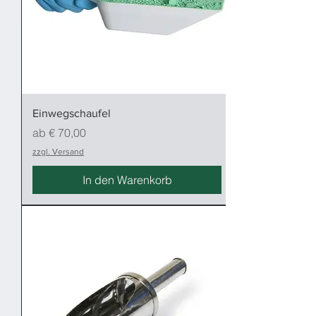
Einwegschaufel
Sale-Preis
ab
€ 70,00
zzgl. Versand
In den Warenkorb