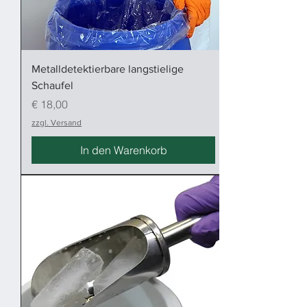
Metalldetektierbare langstielige
Schaufel
Preis
€ 18,00
zzgl. Versand
In den Warenkorb