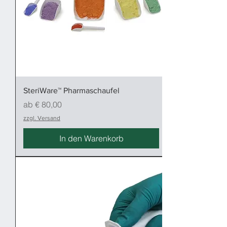
SteriWare™ Pharmaschaufel
Sale-Preis
ab
€ 80,00
zzgl. Versand
In den Warenkorb