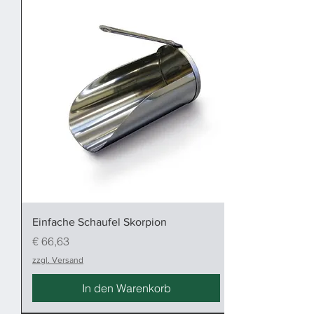
Einfache Schaufel Skorpion
Preis
€ 66,63
zzgl. Versand
In den Warenkorb