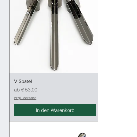
V Spatel
Sale-Preis
ab
€ 53,00
zzgl. Versand
In den Warenkorb