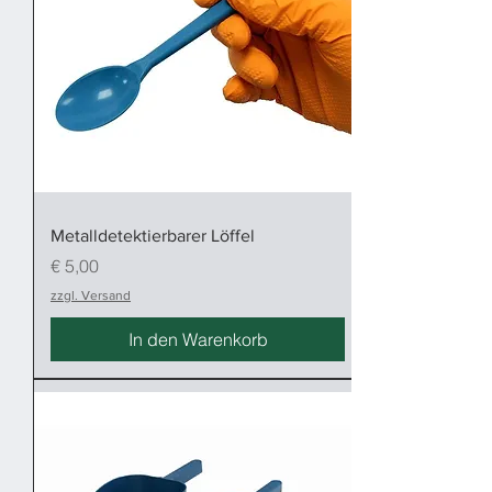
Metalldetektierbarer Löffel
Preis
€ 5,00
zzgl. Versand
In den Warenkorb