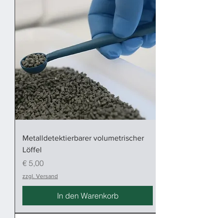
Metalldetektierbarer volumetrischer
Löffel
Preis
€ 5,00
zzgl. Versand
In den Warenkorb