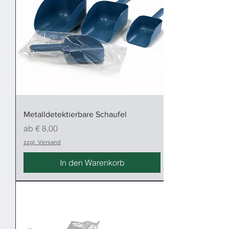
Metalldetektierbare Schaufel
Sale-Preis
ab
€ 8,00
zzgl. Versand
In den Warenkorb