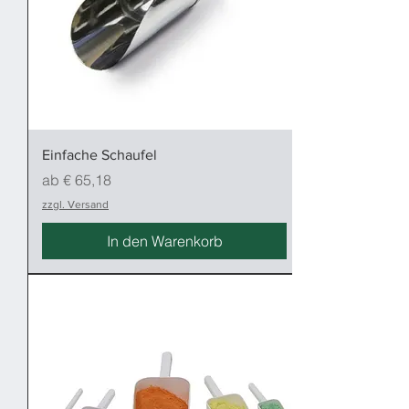
Einfache Schaufel
Sale-Preis
ab
€ 65,18
zzgl. Versand
In den Warenkorb