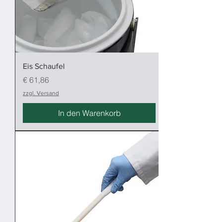
Eis Schaufel
Preis
€ 61,86
zzgl. Versand
In den Warenkorb