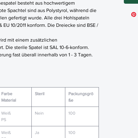
espatel besteht aus hochwertigem
ote Spachtel sind aus Polystyrol, während die
len gefertigt wurde. Alle drei Hohlspateln
 EU 10/2011 konform. Die Dreiecke sind BSE /
wird mit einem zusätzlichen
rt. Die sterile Spatel ist SAL 10-6-konform.
erung fast überall innerhalb von 1 - 3 Tagen.
Farbe
Steril
Packungsgrö
Material
ße
Weiß
Nein
100
PS
Weiß
Ja
100