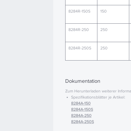
8284R-150S
150
8284R-250
250
8284R-250S
250
Dokumentation
Zum Herunterladen weiterer Informat
Spezifikationsblätter je Artikel:
8284A-150
8284A-150S
8284A-250
8284A-250S