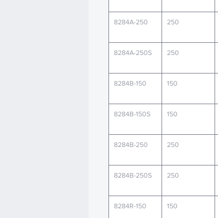
8284A-250
250
8284A-250S
250
8284B-150
150
8284B-150S
150
8284B-250
250
8284B-250S
250
8284R-150
150