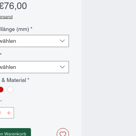
Sale-
€76,00
Preis
Versand
llänge (mm)
*
wählen
*
wählen
 & Material
*
*
en Warenkorb