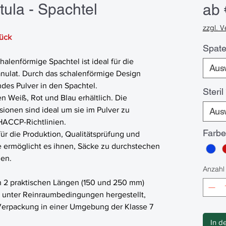
ula - Spachtel
ab
zzgl. 
tück
Spate
alenförmige Spachtel ist ideal für die
Aus
nulat. Durch das schalenförmige Design
ndes Pulver in den Spachtel.
Steril
n Weiß, Rot und Blau erhältlich. Die
ionen sind ideal um sie im Pulver zu
Aus
HACCP-Richtlinien.
Farbe
für die Produktion, Qualitätsprüfung und
 ermöglicht es ihnen, Säcke zu durchstechen
gen.
Anzahl
 in 2 praktischen Längen (150 und 250 mm)
rd unter Reinraumbedingungen hergestellt,
Verpackung in einer Umgebung der Klasse 7
In d