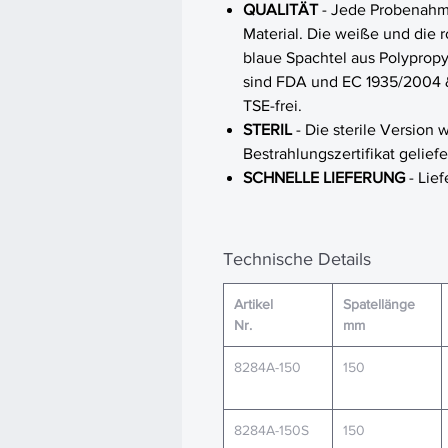
QUALITÄT
- Jede Probenahm
Material. Die weiße und die r
blaue Spachtel aus Polypropy
sind FDA und EC 1935/2004 &
TSE-frei.
STERIL
- Die sterile Version 
Bestrahlungszertifikat geliefe
SCHNELLE LIEFERUNG
- Lief
Technische Details
Artikel
Spatellänge
Nr.
mm
8284A-150
150
8284A-150S
150