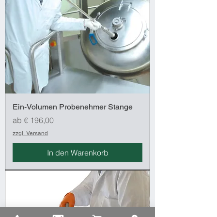
Ein-Volumen Probenehmer Stange
Sale-Preis
ab
€ 196,00
zzgl. Versand
In den Warenkorb