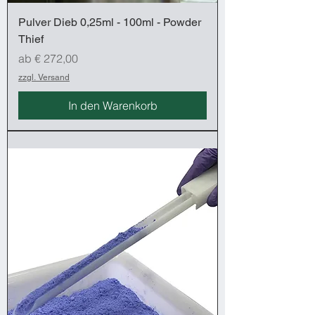
Pulver Dieb 0,25ml - 100ml - Powder
Thief
Sale-Preis
ab
€ 272,00
zzgl. Versand
In den Warenkorb