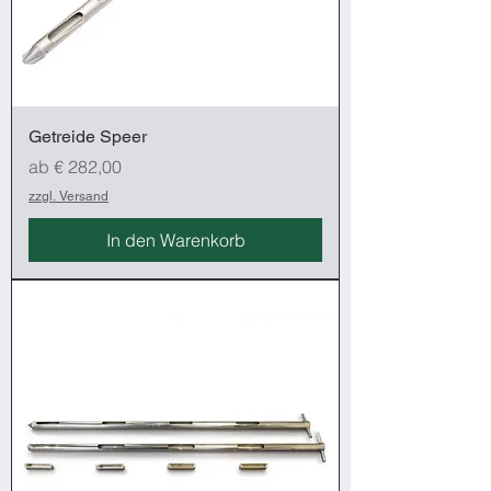
Getreide Speer
Sale-Preis
ab
€ 282,00
zzgl. Versand
In den Warenkorb