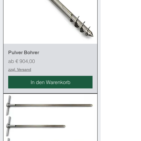
Pulver Bohrer
Sale-Preis
ab
€ 904,00
zzgl. Versand
In den Warenkorb