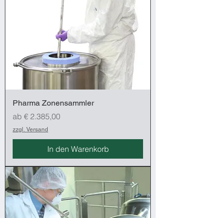
Pharma Zonensammler
Sale-Preis
ab
€ 2.385,00
zzgl. Versand
In den Warenkorb