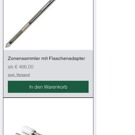
Zonensammler mit Flaschenadapter
Sale-Preis
ab
€ 466,00
zzgl. Versand
In den Warenkorb