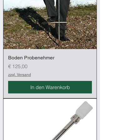
Boden Probenehmer
Preis
€ 125,00
zzgl. Versand
In den Warenkorb