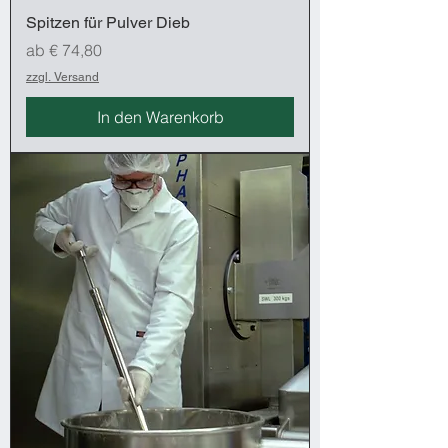
Spitzen für Pulver Dieb
Sale-Preis
ab
€ 74,80
zzgl. Versand
In den Warenkorb