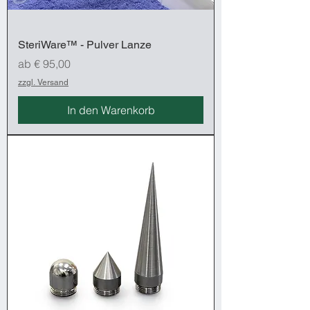
SteriWare™ - Pulver Lanze
Sale-Preis
ab
€ 95,00
zzgl. Versand
In den Warenkorb