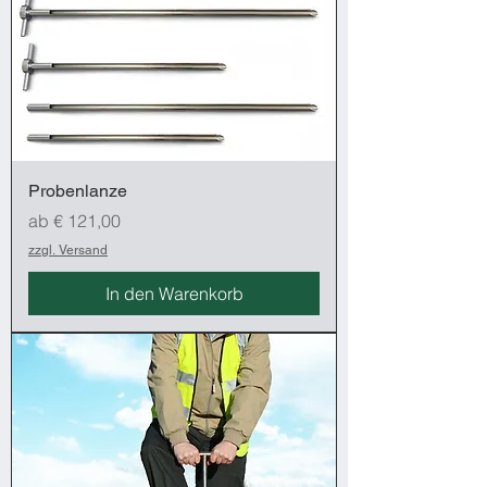
Probenlanze
Sale-Preis
ab
€ 121,00
zzgl. Versand
In den Warenkorb