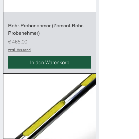
Rohr-Probenehmer (Zement-Rohr-
Probenehmer)
Preis
€ 465,00
zzgl. Versand
In den Warenkorb