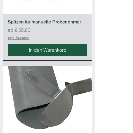
Spitzen für manuelle Probenehmer
Sale-Preis
ab
€ 55,80
zzgl. Versand
In den Warenkorb