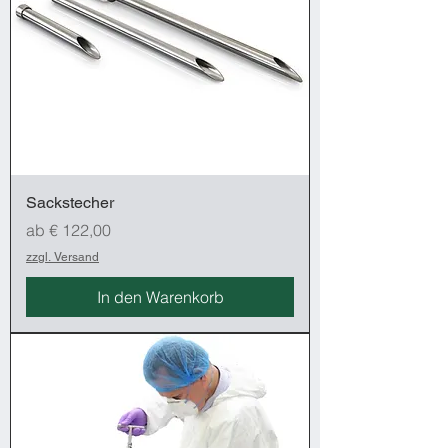
Sackstecher
Sale-Preis
ab
€ 122,00
zzgl. Versand
In den Warenkorb