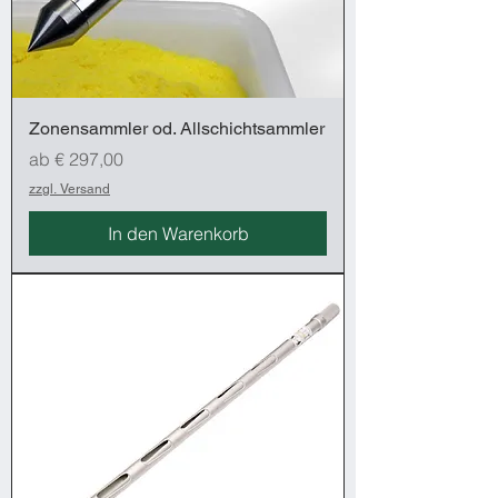
Zonensammler od. Allschichtsammler
Sale-Preis
ab
€ 297,00
zzgl. Versand
In den Warenkorb