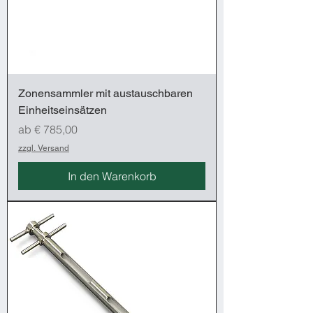
Zonensammler mit austauschbaren
Einheitseinsätzen
Sale-Preis
ab
€ 785,00
zzgl. Versand
In den Warenkorb