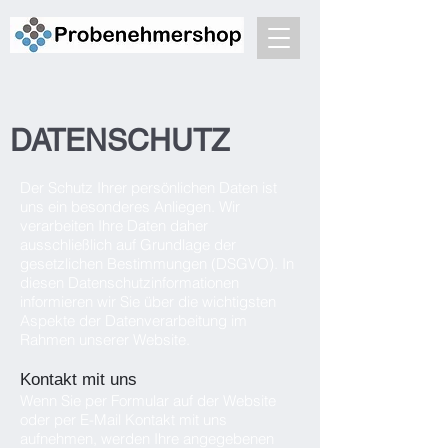
DATENSCHUTZ
Der Schutz Ihrer persönlichen Daten ist
uns ein besonderes Anliegen. Wir
verarbeiten Ihre Daten daher
ausschließlich auf Grundlage der
gesetzlichen Bestimmungen (DSGVO). In
diesen Datenschutzinformationen
informieren wir Sie über die wichtigsten
Aspekte der Datenverarbeitung im
Rahmen unserer Website.
Kontakt mit uns
Wenn Sie per Formular auf der Website
oder per E-Mail Kontakt mit uns
aufnehmen, werden Ihre angegebenen