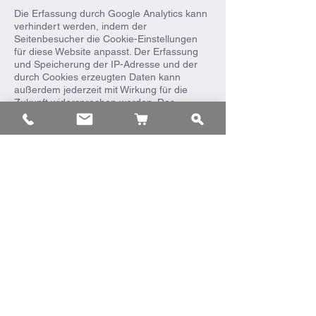
Die Erfassung durch Google Analytics kann
verhindert werden, indem der
Seitenbesucher die Cookie-Einstellungen
für diese Website anpasst. Der Erfassung
und Speicherung der IP-Adresse und der
durch Cookies erzeugten Daten kann
außerdem jederzeit mit Wirkung für die
Zukunft widersprochen werden. Das
entsprechende Browser- Plugin kann unter
dem folgenden Link heruntergeladen und
installiert
werden:
https://tools.google.com/dlpage/ga
optout
.
Der Seitenbesucher kann die Erfassung
durch Google Analytics auf dieser Webseite
verhindern, indem er auf
folgenden
Link
klickt. Es wird ein Opt-Out-
Cookie gesetzt, der die zukünftige
Erfassung der Daten beim Besuch dieser
Website verhindert.
Weitere Informationen zur Datennutzung
durch Google, Einstellungs- und