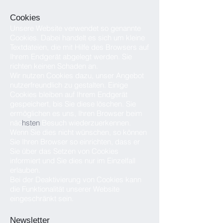
Cookies
Unsere Website verwendet so genannte
Cookies. Dabei handelt es sich um kleine
Textdateien, die mit Hilfe des Browsers auf
Ihrem Endgerät abgelegt werden. Sie
richten keinen Schaden an.
Wir nutzen Cookies dazu, unser Angebot
nutzerfreundlich zu gestalten. Einige
Cookies bleiben auf Ihrem Endgerät
gespeichert, bis Sie diese löschen. Sie
ermöglichen es uns, Ihren Browser beim
näc
hsten
Besuch wiederzuerkennen.
Wenn Sie dies nicht wünschen, so können
Sie Ihren Browser so einrichten, dass er
Sie über das Setzen von Cookies
informiert und Sie dies nur im Einzelfall
erlauben.
Bei der Deaktivierung von Cookies kann
die Funktionalität unserer Website
eingeschränkt sein.
Newsletter