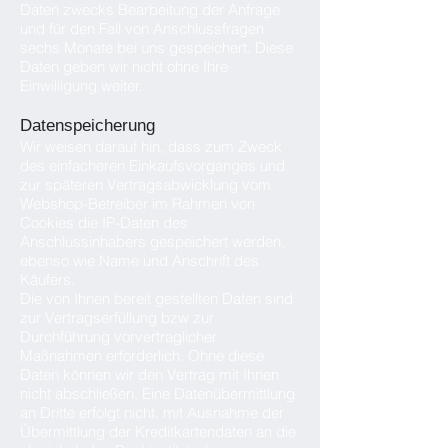
Daten zwecks Bearbeitung der Anfrage
und für den Fall von Anschlussfragen
sechs Monate bei uns gespeichert. Diese
Daten geben wir nicht ohne Ihre
Einwilligung weiter.
Datenspeicherung
Wir weisen darauf hin, dass zum Zweck
des einfacheren Einkaufsvorganges und
zur späteren Vertragsabwicklung vom
Webshop-Betreiber im Rahmen von
Cookies die IP-Daten des
Anschlussinhabers gespeichert werden,
ebenso wie Name und Anschrift des
Käufers.
Die von Ihnen bereit gestellten Daten sind
zur Vertragserfüllung bzw zur
Durchführung vorvertraglicher
Maßnahmen erforderlich. Ohne diese
Daten können wir den Vertrag mit Ihnen
nicht abschließen. Eine Datenübermittlung
an Dritte erfolgt nicht, mit Ausnahme der
Übermittlung der Kreditkartendaten an die